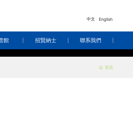
中文
English
普館
招賢納士
聯系我們
首頁