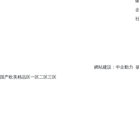
地址：江蘇省興化市科技工業園區
網站建設：中企動力
国产欧美精品区一区二区三区