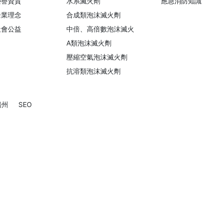
榮譽資質
水系滅火劑
應急消防知識
企業理念
合成類泡沫滅火劑
社會公益
中倍、高倍數泡沫滅火
A類泡沫滅火劑
壓縮空氣泡沫滅火劑
抗溶類泡沫滅火劑
揚州
|
SEO
營業執照