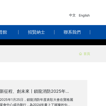
中文
English
普館
招賢納士
聯系我們
首頁
新征程、創未來丨鎖龍消防2025年年
度盛會圓滿落幕
2025年1月25日，鎖龍消防年度表彰大會在寶格麗
宴會中心成功舉行，為2024年畫上了璀璨的句