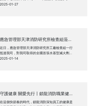
號。此次大會在全體同仁的熱切期盼中圓滿落幕，
2025-01-27
標志著鎖龍消防又迎來一個年終的里程碑。??
應急管理部天津消防研究所檢查組蒞臨
我司，年度監督見證品質卓越
近日，應急管理部天津消防研究所工廠檢查組一行
抵達我司，對我司取得的全國首張水基型滅火劑環
保性能認證證書進行了嚴格的年度監督檢查。公司
2025-01-14
總經理潘煜、技術總監王鈞奇帶領技術團隊全程陪
同。
守護健康 關愛先行丨鎖龍消防職業健
康體檢圓滿落幕
在這個快節奏的時代，鎖龍消防深知員工的健康是