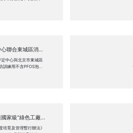
、客戶以及辛勤付出的全
日問候和最美好的新年祝
中心聯合東城區消防
防訓練用不含PFO
用工作
評定中心與北京市東城區
防訓練用不含PFOS泡沫
定中心黨委書記楊順修、
委員馬國明等領導出席活
員及相關處室負責人，評
相關成員參加活動。訓練
劑的研發和生產工作由鎖龍
中心指導下完成。
國家級“綠色工廠”
度培育及管理暫行辦法》