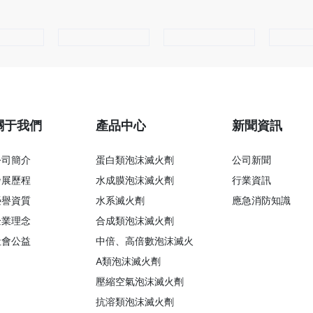
關于我們
產品中心
新聞資訊
公司簡介
蛋白類泡沫滅火劑
公司新聞
發展歷程
水成膜泡沫滅火劑
行業資訊
榮譽資質
水系滅火劑
應急消防知識
企業理念
合成類泡沫滅火劑
社會公益
中倍、高倍數泡沫滅火
A類泡沫滅火劑
壓縮空氣泡沫滅火劑
抗溶類泡沫滅火劑