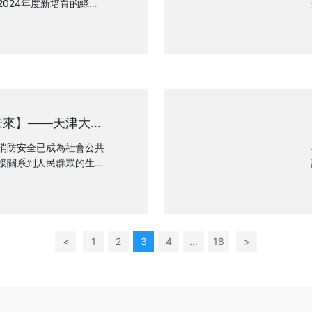
024年度新培育的綠色
色供應鏈管理企業。鎖龍
的卓越表現，成功榮獲國
這一殊榮不僅是對鎖龍消防
，更是對其在環保、節能
力的認可。
未來】——天津大學
消防，共創產學研合
消防安全已成為社會公共
接關系到人民群眾的生命
進一步提升消防科技水
專業人才，近日，天津大
帶著對消防科技創新的熱
期待，走進了鎖龍消防，
合作交流活動。
<
1
2
3
4
...
18
>