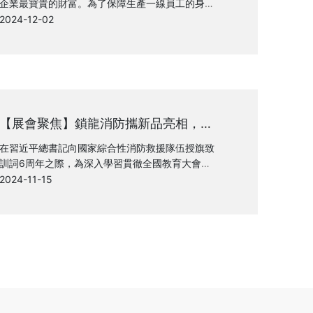
企業最寶貴的財富。為了保障生產一線員工的身心
健康，營造更加和諧、高效的工作環境，我司組織
2024-12-02
了一場全面而細致的職業健康體檢活動。經過精心
籌備與生產一線員工的積極參與，本次體檢活動現
已圓滿落幕！
【展會聚焦】鎖龍消防攜新品亮相，共
筑消防安全新篇章
在習近平總書記向國家綜合性消防救援隊伍授旗致
訓詞6周年之際，為深入學習貫徹全國教育大會精
神，拓展開放辦學，加強校企合作，促進產教融
2024-11-15
合，一體推進教育發展、科技創新、人才培養。根
據2024年全國消防宣傳月活動有關要求，中國消
防救援學院結合教學科研工作之際，2024年11月7
日-9日，以“科技引領發展、文化鑄造力量”為主
題，舉辦了“119”消防救援科技文化節，切實發揮
科研育人、文化育人功能作用，推動學習實踐重要
訓詞精神走深走實。