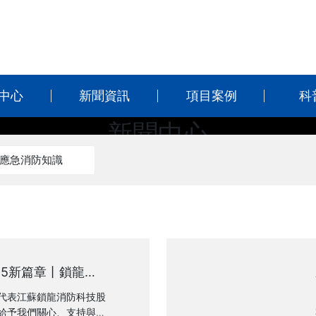
中心
新聞資訊
項目案例
科
新聞中心
應急消防知識
News Center
25新篇章丨鎖龍消
代表江蘇鎖龍消防科技股
給予我們關心、支持與厚