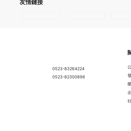
友情鏈接
江蘇鎖龍消防科技股份有限公司
國內市場部電話：
0523-83264224
國際市場部電話：
0523-82300896
地址：江蘇省興化市科技工業園區