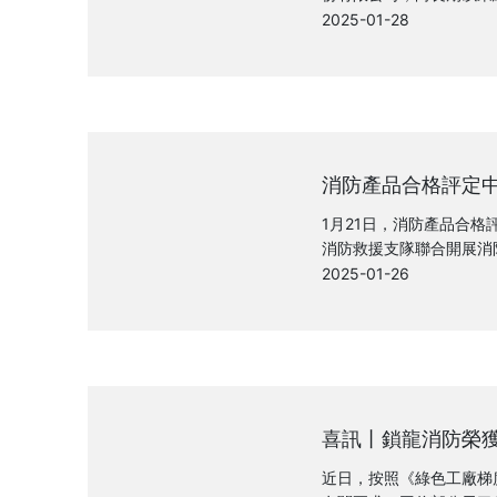
愛的社會各界專家、領導
2025-01-28
體員工，致以最誠摯的節
福！
消防產品合格評定
救援支隊成功開展消
S泡沫滅火劑示范應
1月21日，消防產品合格
消防救援支隊聯合開展消
滅火劑示范應用工作，評
2025-01-26
東城區消防救援支隊政治
動，東城支隊黨委班子成
定中心分管領導及項目組
用不含PFOS泡沫滅火
公司在消防產品合格評定
喜訊丨鎖龍消防榮獲
稱號
近日，按照《綠色工廠梯