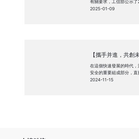
有關要求，工信部公示了2
工廠、綠色工業園區、綠
2025-01-09
消防憑借在綠色制造方面
家級“綠色工廠”稱號。
堅持綠色發展理念的肯定
和可持續發展方面所做努
【攜手并進，共創
科研團隊到訪鎖龍
作新篇章
在這個快速發展的時代，
安全的重要組成部分，直
財產安全。鎖龍消防為了
2024-11-15
平，培養更多高質量消防
學張寶教授攜科研團隊，
忱和對產學研深度融合的
展開了一場深度的產學研